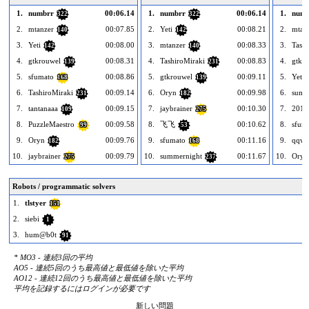
1.
numbrr
00:06.14
1.
numbrr
00:06.14
1.
numb
322
322
2.
mtanzer
00:07.85
2.
Yeti
00:08.21
2.
mtan
140
142
3.
Yeti
00:08.00
3.
mtanzer
00:08.33
3.
Tashi
142
140
4.
gtkrouwel
00:08.31
4.
TashiroMiraki
00:08.83
4.
gtkr
139
231
5.
sfumato
00:08.86
5.
gtkrouwel
00:09.11
5.
Yeti
168
139
6.
TashiroMiraki
00:09.14
6.
Oryn
00:09.98
6.
summ
231
182
7.
tantanaaa
00:09.15
7.
jaybrainer
00:10.30
7.
2015
109
275
8.
PuzzleMaestro
00:09.58
8.
飞飞
00:10.62
8.
sfum
99
53
9.
Oryn
00:09.76
9.
sfumato
00:11.16
9.
qqwr
182
168
10.
jaybrainer
00:09.79
10.
summernight
00:11.67
10.
Oryn
275
237
Robots / programmatic solvers
1.
tlstyer
151
2.
siebi
1
3.
hum@b0t
91
* MO3 - 連続3回の平均
AO5 - 連続5回のうち最高値と最低値を除いた平均
AO12 - 連続12回のうち最高値と最低値を除いた平均
平均を記録するにはログインが必要です
新しい問題