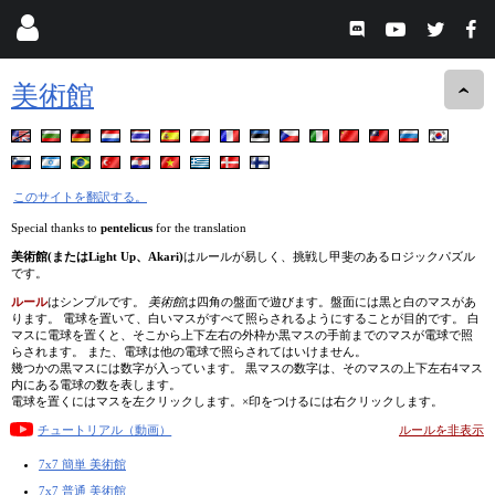
美術館
このサイトを翻訳する。
Special thanks to
pentelicus
for the translation
美術館(またはLight Up、Akari)
はルールが易しく、挑戦し甲斐のあるロジックパズル
です。
ルール
はシンプルです。
美術館
は四角の盤面で遊びます。盤面には黒と白のマスがあ
ります。 電球を置いて、白いマスがすべて照らされるようにすることが目的です。 白
マスに電球を置くと、そこから上下左右の外枠か黒マスの手前までのマスが電球で照
らされます。 また、電球は他の電球で照らされてはいけません。
幾つかの黒マスには数字が入っています。 黒マスの数字は、そのマスの上下左右4マス
内にある電球の数を表します。
電球を置くにはマスを左クリックします。×印をつけるには右クリックします。
チュートリアル（動画）
ルールを非表示
7x7 簡単 美術館
7x7 普通 美術館