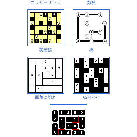
スリザーリンク
数独
美術館
橋
四角に切れ
ぬりかべ