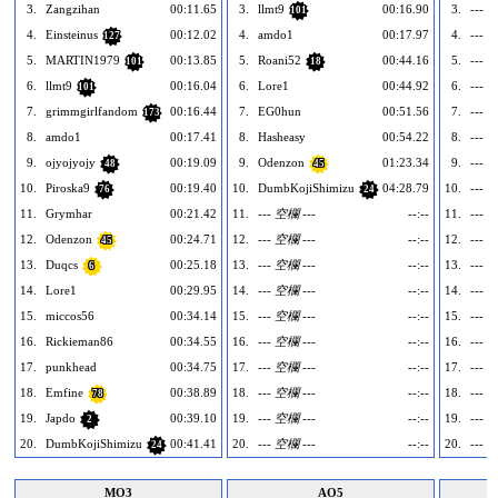
3.
Zangzihan
00:11.65
3.
llmt9
00:16.90
3.
--- 
101
4.
Einsteinus
00:12.02
4.
amdo1
00:17.97
4.
--- 
127
5.
MARTIN1979
00:13.85
5.
Roani52
00:44.16
5.
--- 
101
18
6.
llmt9
00:16.04
6.
Lore1
00:44.92
6.
--- 
101
7.
grimmgirlfandom
00:16.44
7.
EG0hun
00:51.56
7.
--- 
173
8.
amdo1
00:17.41
8.
Hasheasy
00:54.22
8.
--- 
9.
ojyojyojy
00:19.09
9.
Odenzon
01:23.34
9.
--- 
48
45
10.
Piroska9
00:19.40
10.
DumbKojiShimizu
04:28.79
10.
--- 
76
24
11.
Grymhar
00:21.42
11.
--- 空欄 ---
--:--
11.
--- 
12.
Odenzon
00:24.71
12.
--- 空欄 ---
--:--
12.
--- 
45
13.
Duqcs
00:25.18
13.
--- 空欄 ---
--:--
13.
--- 
6
14.
Lore1
00:29.95
14.
--- 空欄 ---
--:--
14.
--- 
15.
miccos56
00:34.14
15.
--- 空欄 ---
--:--
15.
--- 
16.
Rickieman86
00:34.55
16.
--- 空欄 ---
--:--
16.
--- 
17.
punkhead
00:34.75
17.
--- 空欄 ---
--:--
17.
--- 
18.
Emfine
00:38.89
18.
--- 空欄 ---
--:--
18.
--- 
78
19.
Japdo
00:39.10
19.
--- 空欄 ---
--:--
19.
--- 
2
20.
DumbKojiShimizu
00:41.41
20.
--- 空欄 ---
--:--
20.
--- 
24
MO3
AO5