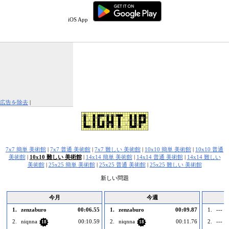
iOS App
広告を除去
|
この広告を報告する
7x7 簡単 美術館
|
7x7 普通 美術館
|
7x7 難しい 美術館
|
10x10 簡単 美術館
|
10x10 普通
美術館
|
10x10 難しい 美術館
|
14x14 簡単 美術館
|
14x14 普通 美術館
|
14x14 難しい
美術館
|
25x25 簡単 美術館
|
25x25 普通 美術館
|
25x25 難しい 美術館
新しい問題
今月
今週
1.
zenzaburo
00:06.55
1.
zenzaburo
00:09.87
1.
--- 
2.
niqnna
00:10.59
2.
niqnna
00:11.76
2.
--- 
18
18